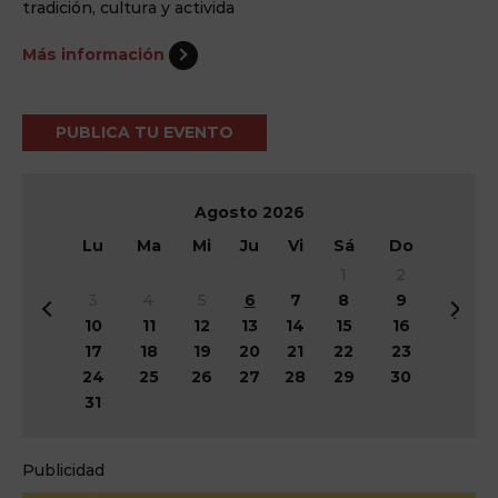
tradición, cultura y activida
Más información
PUBLICA TU EVENTO
Agosto
2026
Lu
Ma
Mi
Ju
Vi
Sá
Do
1
2
3
4
5
6
7
8
9
&
Si
10
11
12
13
14
15
16
#
g
17
18
19
20
21
22
23
x
&
24
25
26
27
28
29
30
3
#
31
c;
x
A
3
n
e;
Publicidad
t