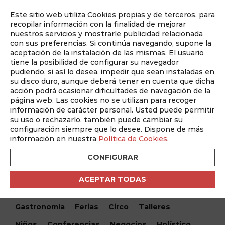
Este sitio web utiliza Cookies propias y de terceros, para
Auditado por
recopilar información con la finalidad de mejorar
nuestros servicios y mostrarle publicidad relacionada
con sus preferencias. Si continúa navegando, supone la
aceptación de la instalación de las mismas. El usuario
tiene la posibilidad de configurar su navegador
pudiendo, si así lo desea, impedir que sean instaladas en
su disco duro, aunque deberá tener en cuenta que dicha
acción podrá ocasionar dificultades de navegación de la
página web. Las cookies no se utilizan para recoger
información de carácter personal. Usted puede permitir
¿Qué hacemos hoy?
su uso o rechazarlo, también puede cambiar su
configuración siempre que lo desee. Dispone de más
información en nuestra
Política de Cookies
.
Encuentra tu evento
CONFIGURAR
Todos
Monólogos
Teatro
Festivales
ACEPTAR TODAS
Conciertos
Cine
Danza
Musical
Gastronomía
Ferias
Circo
Talleres
Niños
Conferencias
Negocios
Holístico