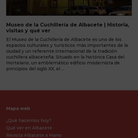
Museo de Albacete | Historia, arqueología y
patrimonio cultural
Situado dentro del parque Abelardo Sánchez. Este
museo ofrece una completa colección arqueologíca que
abarca desde la prehistoria hasta la época romana
destacando piezas íberas. También incluye una
exposición de bellas arte con obras del siglo XIX y XX. El
museo cuenta también con ...
Mapa web
¿Qué hacemos hoy?
Qué ver en Albacete
Revista Albacete a Mano