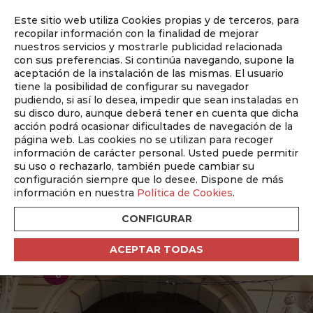
Este sitio web utiliza Cookies propias y de terceros, para
Auditado por
recopilar información con la finalidad de mejorar
nuestros servicios y mostrarle publicidad relacionada
con sus preferencias. Si continúa navegando, supone la
aceptación de la instalación de las mismas. El usuario
tiene la posibilidad de configurar su navegador
pudiendo, si así lo desea, impedir que sean instaladas en
su disco duro, aunque deberá tener en cuenta que dicha
Qué ver en Albacete
acción podrá ocasionar dificultades de navegación de la
página web. Las cookies no se utilizan para recoger
Pasaje de Lodares en
información de carácter personal. Usted puede permitir
su uso o rechazarlo, también puede cambiar su
Albacete | Historia,
configuración siempre que lo desee. Dispone de más
arquitectura y qué ver
información en nuestra
Política de Cookies
.
CONFIGURAR
ACEPTAR TODAS