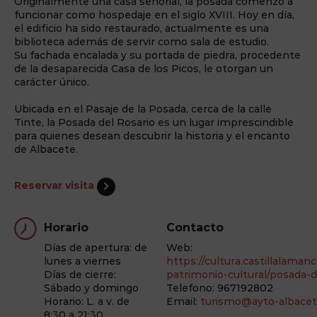
Originalmente una casa señorial, la posada comenzó a
funcionar como hospedaje en el siglo XVIII. Hoy en día,
el edificio ha sido restaurado, actualmente es una
biblioteca además de servir como sala de estudio.
Su fachada encalada y su portada de piedra, procedente
de la desaparecida Casa de los Picos, le otorgan un
carácter único.
Ubicada en el Pasaje de la Posada, cerca de la calle
Tinte, la Posada del Rosario es un lugar imprescindible
para quienes desean descubrir la historia y el encanto
de Albacete.
Reservar visita
Horario
Contacto
Días de apertura: de
Web:
lunes a viernes
https://cultura.castillalaman
Días de cierre:
patrimonio-cultural/posada-d
Sábado y domingo
Telefono: 967192802
Horario: L. a v. de
Email:
turismo@ayto-albacet
8:30 a 21:30