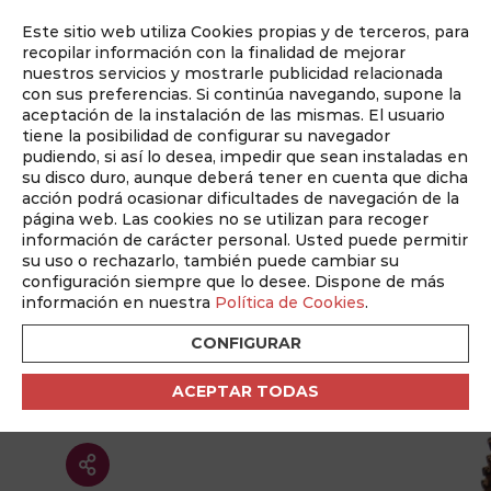
Este sitio web utiliza Cookies propias y de terceros, para
Auditado por
recopilar información con la finalidad de mejorar
nuestros servicios y mostrarle publicidad relacionada
con sus preferencias. Si continúa navegando, supone la
aceptación de la instalación de las mismas. El usuario
tiene la posibilidad de configurar su navegador
pudiendo, si así lo desea, impedir que sean instaladas en
su disco duro, aunque deberá tener en cuenta que dicha
Qué ver en Albacete
acción podrá ocasionar dificultades de navegación de la
página web. Las cookies no se utilizan para recoger
POSADA DEL ROSARIO |
información de carácter personal. Usted puede permitir
su uso o rechazarlo, también puede cambiar su
Centro Cultural y
configuración siempre que lo desee. Dispone de más
Patrimonio Histórico de
información en nuestra
Política de Cookies
.
Albacete
CONFIGURAR
ACEPTAR TODAS