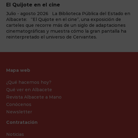
ELEMENTS Cena+espectáculo
 en
¿Preparado para el cambio? La fuerza de ‘ELEMENTS’
llega a Benidorm Palace La sala de fiestas Benidorm
s
Palace, enclavada en la capital turística de la Costa
a
Blanca, vuelve a reinventarse una temporada más y a
redefinir la forma en la que se vive el teatro y el
espectáculo. Y lo ...
Mapa web
¿Qué hacemos hoy?
Qué ver en Albacete
Revista Albacete a Mano
Conócenos
Newsletter
Contratación
Noticias