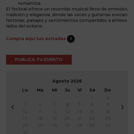
romántica.
El festival ofrece un recorrido musical lleno de emoción,
tradición y elegancia, donde las voces y guitarras evocan
historias, paisajes y sentimientos compartidos a ambos
lados del océano.
Compra aquí tus estradas
PUBLICA TU EVENTO
Agosto
2026
Lu
Ma
Mi
Ju
Vi
Sá
Do
1
2
3
4
5
6
7
8
9
&
Si
10
11
12
13
14
15
16
#
g
17
18
19
20
21
22
23
x
&
24
25
26
27
28
29
30
3
#
31