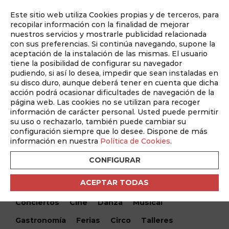
Este sitio web utiliza Cookies propias y de terceros, para
Auditado por
recopilar información con la finalidad de mejorar
nuestros servicios y mostrarle publicidad relacionada
con sus preferencias. Si continúa navegando, supone la
aceptación de la instalación de las mismas. El usuario
tiene la posibilidad de configurar su navegador
pudiendo, si así lo desea, impedir que sean instaladas en
su disco duro, aunque deberá tener en cuenta que dicha
acción podrá ocasionar dificultades de navegación de la
página web. Las cookies no se utilizan para recoger
información de carácter personal. Usted puede permitir
¿Qué hacemos hoy?
su uso o rechazarlo, también puede cambiar su
configuración siempre que lo desee. Dispone de más
¿Qué hacemos hoy?
/ VIII Festival Alba de Bolero
información en nuestra
Política de Cookies
.
CONFIGURAR
Encuentra tu evento
ACEPTAR TODAS
Todos
Monólogos
Teatro
Festivales
Conciertos
Cine
Danza
Musical
Gastronomía
Ferias
Circo
Talleres