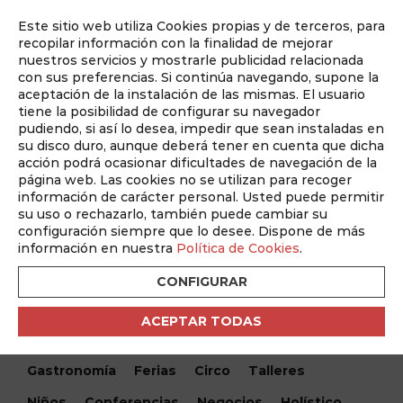
Este sitio web utiliza Cookies propias y de terceros, para
Auditado por
recopilar información con la finalidad de mejorar
nuestros servicios y mostrarle publicidad relacionada
con sus preferencias. Si continúa navegando, supone la
aceptación de la instalación de las mismas. El usuario
tiene la posibilidad de configurar su navegador
pudiendo, si así lo desea, impedir que sean instaladas en
su disco duro, aunque deberá tener en cuenta que dicha
acción podrá ocasionar dificultades de navegación de la
página web. Las cookies no se utilizan para recoger
información de carácter personal. Usted puede permitir
¿Qué hacemos hoy?
su uso o rechazarlo, también puede cambiar su
configuración siempre que lo desee. Dispone de más
información en nuestra
Política de Cookies
.
Encuentra tu evento
CONFIGURAR
Todos
Monólogos
Teatro
Festivales
ACEPTAR TODAS
Conciertos
Cine
Danza
Musical
Gastronomía
Ferias
Circo
Talleres
Niños
Conferencias
Negocios
Holístico