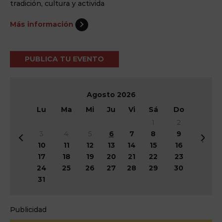
tradición, cultura y activida
Más información
PUBLICA TU EVENTO
Agosto
2026
Lu
Ma
Mi
Ju
Vi
Sá
Do
1
2
3
4
5
6
7
8
9
&
Si
10
11
12
13
14
15
16
#
g
17
18
19
20
21
22
23
x
&
24
25
26
27
28
29
30
3
#
31
c;
x
A
3
n
e;
Publicidad
t