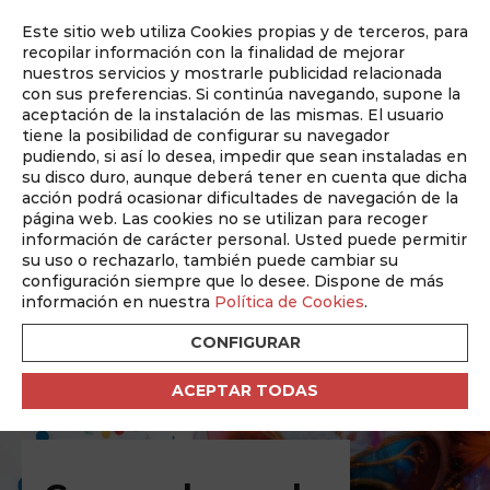
Este sitio web utiliza Cookies propias y de terceros, para
Auditado por
recopilar información con la finalidad de mejorar
nuestros servicios y mostrarle publicidad relacionada
con sus preferencias. Si continúa navegando, supone la
aceptación de la instalación de las mismas. El usuario
tiene la posibilidad de configurar su navegador
pudiendo, si así lo desea, impedir que sean instaladas en
su disco duro, aunque deberá tener en cuenta que dicha
Revista ABM
acción podrá ocasionar dificultades de navegación de la
página web. Las cookies no se utilizan para recoger
La revista mensual de Albacete
información de carácter personal. Usted puede permitir
su uso o rechazarlo, también puede cambiar su
configuración siempre que lo desee. Dispone de más
Nº 352 Febrero 2025
información en nuestra
Política de Cookies
.
CONFIGURAR
ACEPTAR TODAS