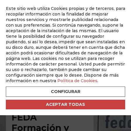
Este sitio web utiliza Cookies propias y de terceros, para
Auditado por
recopilar información con la finalidad de mejorar
nuestros servicios y mostrarle publicidad relacionada
con sus preferencias. Si continúa navegando, supone la
aceptación de la instalación de las mismas. El usuario
tiene la posibilidad de configurar su navegador
pudiendo, si así lo desea, impedir que sean instaladas en
su disco duro, aunque deberá tener en cuenta que dicha
Revista ABM
acción podrá ocasionar dificultades de navegación de la
página web. Las cookies no se utilizan para recoger
La revista mensual de Albacete
información de carácter personal. Usted puede permitir
su uso o rechazarlo, también puede cambiar su
configuración siempre que lo desee. Dispone de más
Noviembre 2025
información en nuestra
Política de Cookies
.
CONFIGURAR
ACEPTAR TODAS
ENTREVISTA
FEDA
Formación y